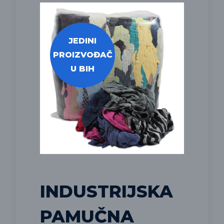
JEDINI
PROIZVOĐAČ
U BIH
INDUSTRIJSKA
PAMUČNA