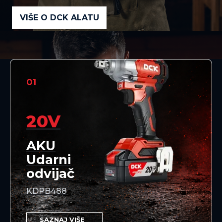
VIŠE O DCK ALATU
01
20V
AKU
Udarni
odvijač
KDPB488
SAZNAJ VIŠE