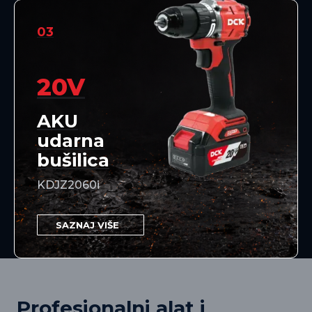
03
20V
AKU
udarna
bušilica
KDJZ2060i
SAZNAJ VIŠE
Profesionalni alat i