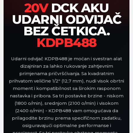
20V
DCK AKU
UDARNI ODVIJAČ
BEZ ČETKICA.
KDPB488
Udarni odvijač KDPB488 je moćan i svestran alat
dizajniran za lahko rukovanje zahtjevnim
primjenama pričvršćivanja. Sa kvadratnim
prihvatom veličine 1/2" (12,7 mm), nudi visok obrtni
moment i kompatibilnost sa širokim rasponom
nastavka i pribora. Sa tri postavke brzine - niskom
(1800 o/min), srednjom (2100 o/min) i visokom
(2400 o/min) - KDPB488 vam omogućava da
prilagodite brzinu prema specifičnom zadatku,
osiguravajući optimalne performanse i
preciznost. Sa tri postavke obrtnog momenta -