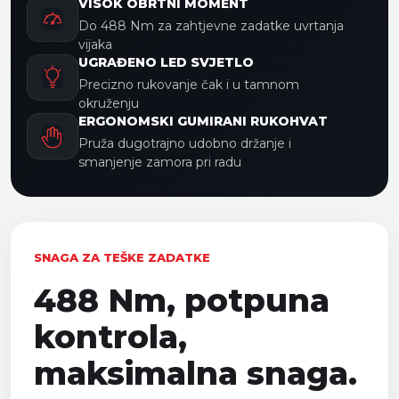
VISOK OBRTNI MOMENT
Do 488 Nm za zahtjevne zadatke uvrtanja
vijaka
UGRAĐENO LED SVJETLO
Precizno rukovanje čak i u tamnom
okruženju
ERGONOMSKI GUMIRANI RUKOHVAT
Pruža dugotrajno udobno držanje i
smanjenje zamora pri radu
SNAGA ZA TEŠKE ZADATKE
488 Nm, potpuna
kontrola,
maksimalna snaga.