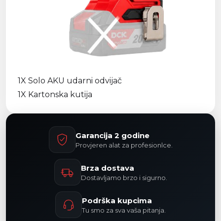
1X Solo AKU udarni odvijač
1X Kartonska kutija
Garancija 2 godine
Provjeren alat za profesionlce.
Brza dostava
Dostavljamo brzo i sigurno.
Podrška kupcima
Tu smo za sva vaša pitanja.