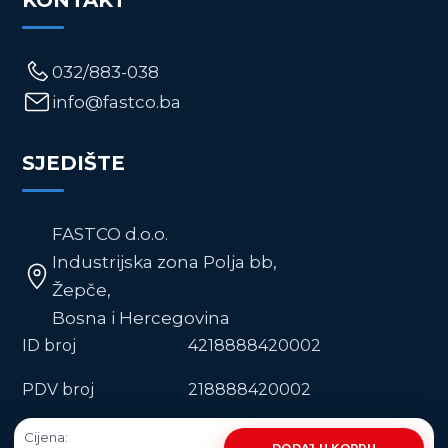
KONTAKT
032/883-038
info@fastco.ba
SJEDIŠTE
FASTCO d.o.o.
Industrijska zona Polja bb,
Žepče,
Bosna i Hercegovina
ID broj
4218888420002
PDV broj
218888420002
REG. broj
MBS 43-01-0188-15
Cijena: