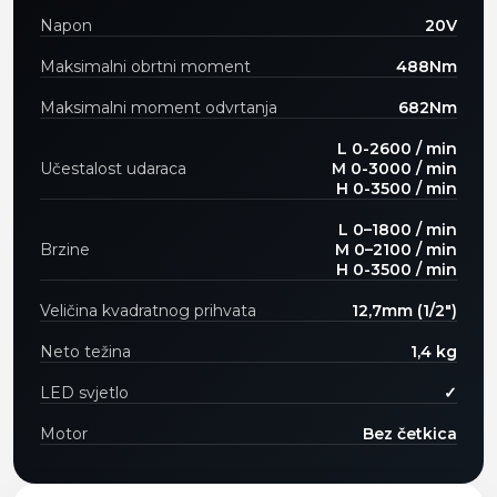
Napon
20V
Maksimalni obrtni moment
488Nm
Maksimalni moment odvrtanja
682Nm
L 0-2600 / min
Učestalost udaraca
M 0-3000 / min
H 0-3500 / min
L 0–1800 / min
Brzine
M 0–2100 / min
H 0-3500 / min
Veličina kvadratnog prihvata
12,7mm (1/2")
Neto težina
1,4 kg
LED svjetlo
✓
Motor
Bez četkica