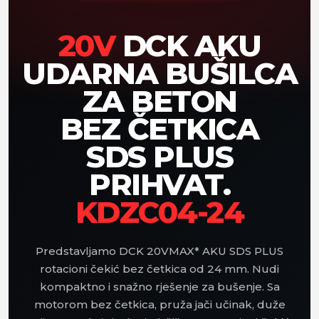
20V
DCK AKU
UDARNA BUŠILCA
ZA BETON
BEZ ČETKICA
SDS PLUS
PRIHVAT.
KDZC04-24
Predstavljamo DCK 20VMAX* AKU SDS PLUS
rotacioni čekić bez četkica od 24 mm. Nudi
kompaktno i snažno rješenje za bušenje. Sa
motorom bez četkica, pruža jači učinak, duže