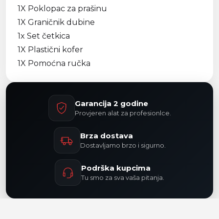
1X Poklopac za prašinu
1X Graničnik dubine
1x Set četkica
1X Plastični kofer
1X Pomoćna ručka
Garancija 2 godine
Provjeren alat za profesionlce.
Brza dostava
Dostavljamo brzo i sigurno.
Podrška kupcima
Tu smo za sva vaša pitanja.