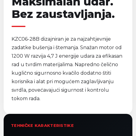
Maksimalan udar.
Bez zaustavljanja.
KZC06-28B dizajniran je za najzahtjevnije
zadatke bušenja i štemanja. Snažan motor od
1200 W razvija 4,7 J energije udara za efikasan
rad u tvrdim materijalima. Napredno čelično
kuglično sigurnosno kvačilo dodatno štiti
korisnika i alat pri mogućem zaglavljivanju
svrdla, povećavajući sigurnost i kontrolu
tokom rada.
TEHNIČKE KARAKTERISTIKE