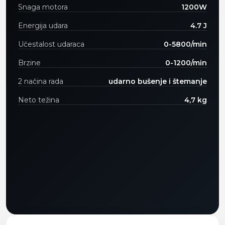
Snaga motora
1200W
Energija udara
4.7 J
Učestalost udaraca
0-5800/min
Brzine
0-1200/min
2 načina rada
udarno bušenje i štemanje
Neto težina
4,7 kg