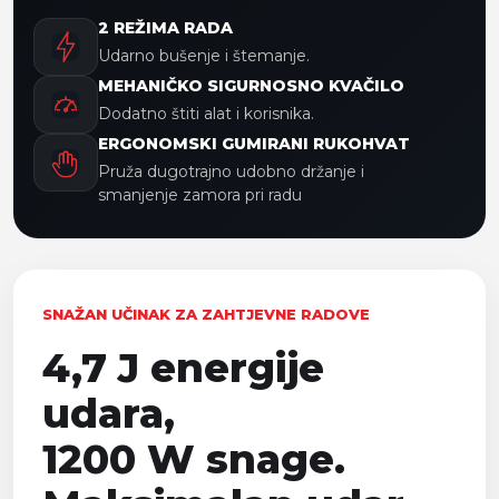
2 REŽIMA RADA
Udarno bušenje i štemanje.
MEHANIČKO SIGURNOSNO KVAČILO
Dodatno štiti alat i korisnika.
ERGONOMSKI GUMIRANI RUKOHVAT
Pruža dugotrajno udobno držanje i
smanjenje zamora pri radu
SNAŽAN UČINAK ZA ZAHTJEVNE RADOVE
4,7 J energije
udara,
1200 W snage.