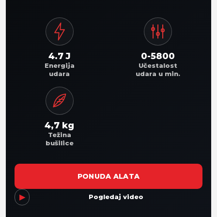
4.7 J
0-5800
Energija
Učestalost
udara
udara u min.
4,7 kg
Težina
bušilice
PONUDA ALATA
▶
Pogledaj video