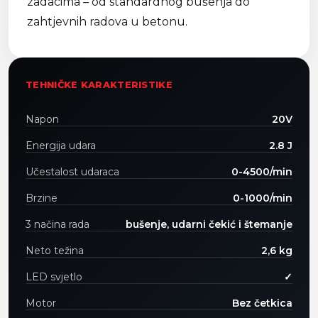
zadacima – od standardnog bušenja do
zahtjevnih radova u betonu.
TEHNIČKE KARAKTERISTIKE
Napon
20V
Energija udara
2.8 J
Učestalost udaraca
0-4500/min
Brzine
0-1000/min
3 načina rada
bušenje, udarni čekić i štemanje
Neto težina
2,6 kg
LED svjetlo
✓
Motor
Bez četkica