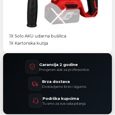
1X Solo AKU udarna bušilica
1X Kartonska kutija
Garancija 2 godine
Provjeren alat za profesionlce.
Brza dostava
Dostavljamo brzo i sigurno.
Podrška kupcima
Tu smo za sva vaša pitanja.