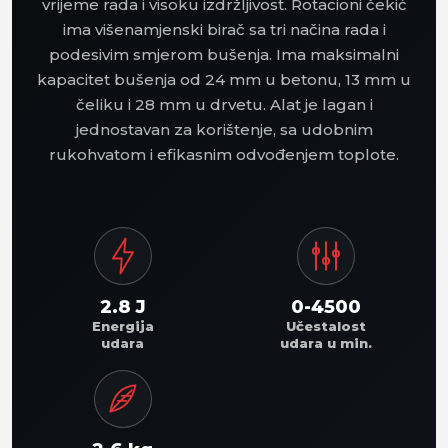
vrijeme rada i visoku izdržljivost. Rotacioni čekić
ima višenamjenski birač sa tri načina rada i
podesivim smjerom bušenja. Ima maksimalni
kapacitet bušenja od 24 mm u betonu, 13 mm u
čeliku i 28 mm u drvetu. Alat je lagan i
jednostavan za korištenje, sa udobnim
rukohvatom i efikasnim odvođenjem toplote.
2.8 J
0-4500
Energija
Učestalost
udara
udara u min.