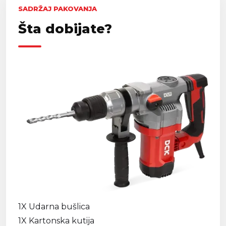
SADRŽAJ PAKOVANJA
Šta dobijate?
1X Udarna bušlica
1X Kartonska kutija