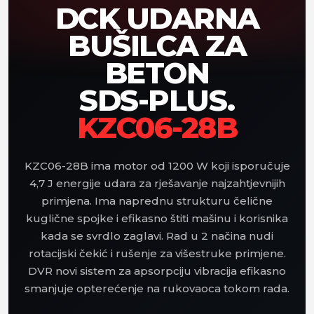
DCK UDARNA
BUŠILCA ZA
BETON
SDS-PLUS.
KZC06-28B
KZC06-28B ima motor od 1200 W koji isporučuje
4,7 J energije udara za rješavanje najzahtjevnijih
primjena. Ima naprednu strukturu čelične
kuglične spojke i efikasno štiti mašinu i korisnika
kada se svrdlo zaglavi. Rad u 2 načina nudi
rotacijski čekić i rušenje za višestruke primjene.
DVR novi sistem za apsorpciju vibracija efikasno
smanjuje opterećenje na rukovaoca tokom rada.