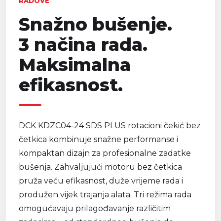
RADOVE
Snažno bušenje.
3 načina rada.
Maksimalna
efikasnost.
DCK KDZC04-24 SDS PLUS rotacioni čekić bez
četkica kombinuje snažne performanse i
kompaktan dizajn za profesionalne zadatke
bušenja. Zahvaljujući motoru bez četkica
pruža veću efikasnost, duže vrijeme rada i
produžen vijek trajanja alata. Tri režima rada
omogućavaju prilagođavanje različitim