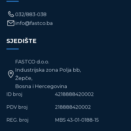
032/883-038
info@fastco.ba
SJEDIŠTE
FASTCO d.o.o.
Industrijska zona Polja bb,
Žepče,
Bosna i Hercegovina
ID broj
4218888420002
PDV broj
218888420002
REG. broj
MBS 43-01-0188-15