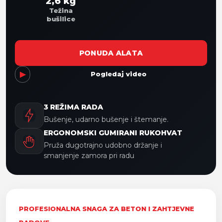
2,6 kg
Težina
bušilice
PONUDA ALATA
▶
Pogledaj video
3 REŽIMA RADA
Bušenje, udarno bušenje i štemanje.
ERGONOMSKI GUMIRANI RUKOHVAT
Pruža dugotrajno udobno držanje i
smanjenje zamora pri radu
PROFESIONALNA SNAGA ZA BETON I ZAHTJEVNE