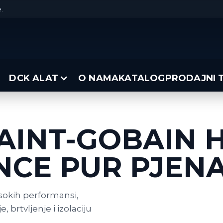
.
DCK ALAT
O NAMA
KATALOG
PRODAJNI 
AINT-GOBAIN
CE PUR PJEN
sokih performansi,
 brtvljenje i izolaciju