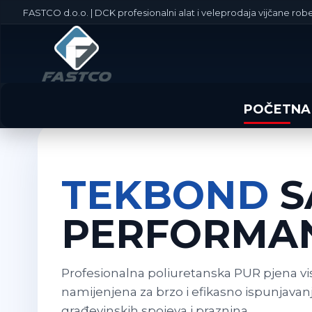
FASTCO d.o.o. | DCK profesionalni alat i veleprodaja vijčane robe
POČETNA
TEKBOND
S
PERFORMAN
Profesionalna poliuretanska PUR pjena vi
namijenjena za brzo i efikasno ispunjavanje,
građevinskih spojeva i praznina.