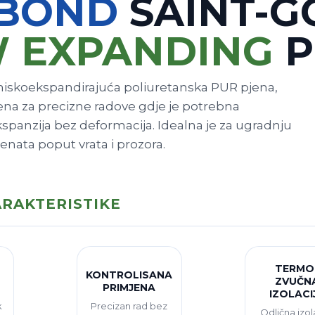
BOND
SAINT-G
 EXPANDING
P
niskoekspandirajuća poliuretanska PUR pjena,
ena za precizne radove gdje je potrebna
spanzija bez deformacija. Idealna je za ugradnju
menata poput vrata i prozora.
RAKTERISTIKE
TERMO 
KONTROLISANA
ZVUČN
PRIMJENA
IZOLACI
k
Precizan rad bez
Odlična izol