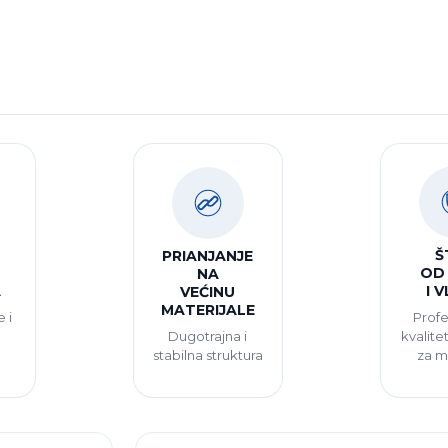
Š
PRIANJANJE
OD
NA
A
I 
VEĆINU
MATERIJALE
 i
Profe
Dugotrajna i
a
kvalite
stabilna struktura
za m