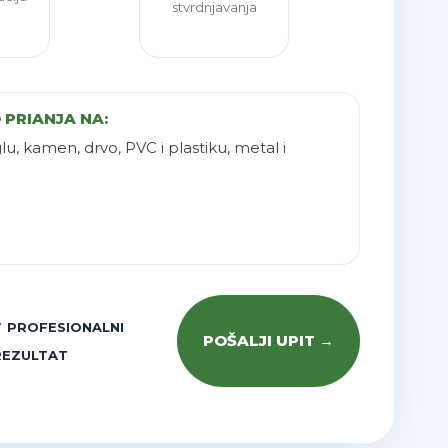
stvrdnjavanja
a
 PRIANJA NA:
lu, kamen, drvo, PVC i plastiku, metal i
✓ PROFESIONALNI
POŠALJI UPIT →
REZULTAT