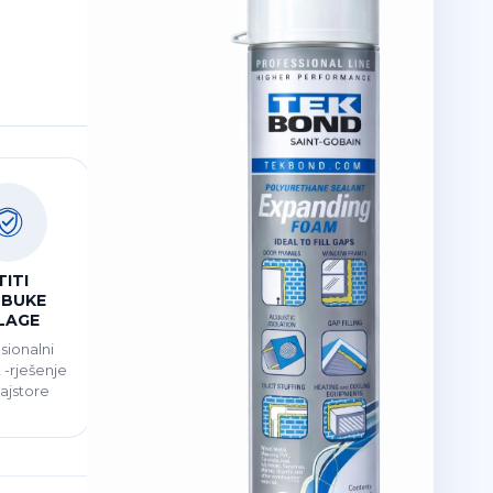
TITI
 BUKE
VLAGE
sionalni
t -rješenje
ajstore