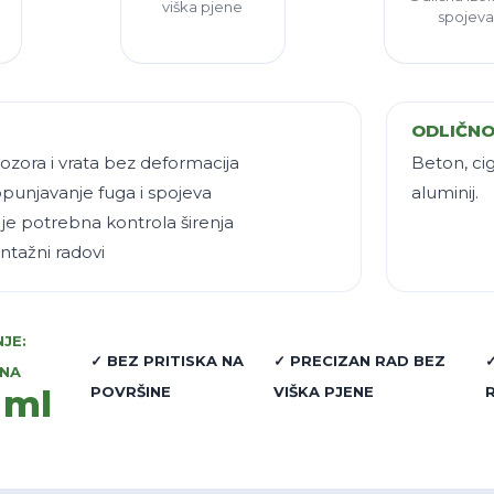
viška pjene
spojev
ODLIČNO
ozora i vrata bez deformacija
Beton, cig
punjavanje fuga i spojeva
aluminij.
je potrebna kontrola širenja
ntažni radovi
JE:
✓ BEZ PRITISKA NA
✓ PRECIZAN RAD BEZ
NA
 ml
POVRŠINE
VIŠKA PJENE