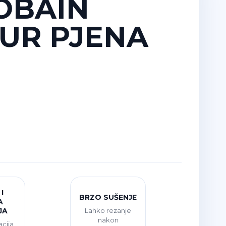
OBAIN
UR PJENA
I
BRZO SUŠENJE
A
Lahko rezanje
JA
nakon
acija