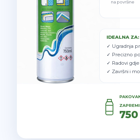
na površine
IDEALNA ZA:
✓ Ugradnja pr
✓ Precizno po
✓ Radovi gdje 
✓ Završni i mo
PAKOVAN
ZAPREMI
750