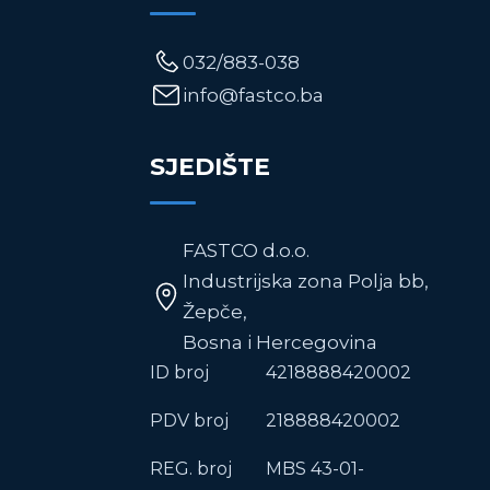
032/883-038
info@fastco.ba
SJEDIŠTE
FASTCO d.o.o.
Industrijska zona Polja bb,
Žepče,
Bosna i Hercegovina
ID broj
4218888420002
PDV broj
218888420002
REG. broj
MBS 43-01-