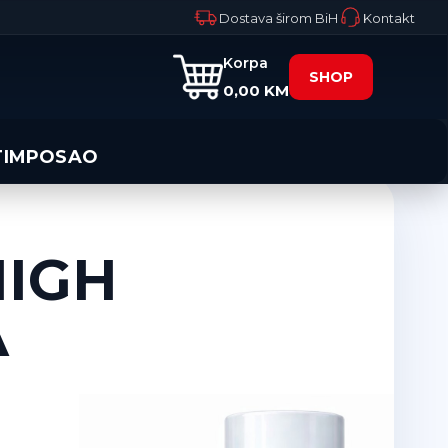
Dostava širom BiH
Kontakt
Korpa
SHOP
0,00 KM
TIM
POSAO
HIGH
A