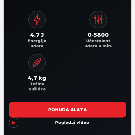
4.7 J
0-5800
Energija
Učestalost
udara
udara u min.
4,7 kg
Težina
bušilice
PONUDA ALATA
▶
Pogledaj video