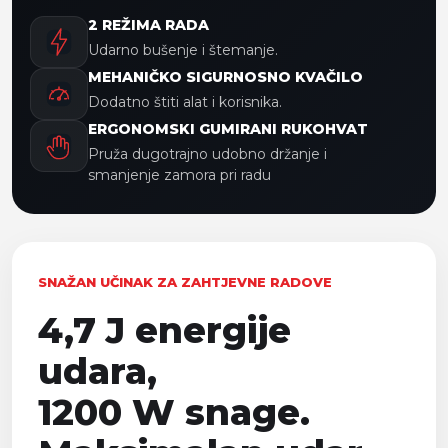
2 REŽIMA RADA
Udarno bušenje i štemanje.
MEHANIČKO SIGURNOSNO KVAČILO
Dodatno štiti alat i korisnika.
ERGONOMSKI GUMIRANI RUKOHVAT
Pruža dugotrajno udobno držanje i
smanjenje zamora pri radu
SNAŽAN UČINAK ZA ZAHTJEVNE RADOVE
4,7 J energije
udara,
1200 W snage.