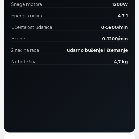
Snaga motora
1200W
Energija udara
4.7 J
Učestalost udaraca
0-5800/min
Brzine
0-1200/min
2 načina rada
udarno bušenje i štemanje
Neto težina
4,7 kg