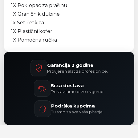
1X Poklopac za prašinu
1X Graničnik dubine
1x Set četkica
1X Plastični kofer
1X Pomoćna ručka
Garancija 2 godine
Provjeren alat za profesionlce.
Brza dostava
Dostavljamo brzo i sigurno.
Podrška kupcima
Tu smo za sva vaša pitanja.