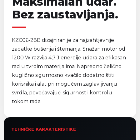
Maksimalan udar.
Bez zaustavljanja.
KZC06-28B dizajniran je za najzahtjevnije
zadatke bušenja i štemanja. Snažan motor od
1200 W razvija 4,7 J energije udara za efikasan
rad u tvrdim materijalima. Napredno čelično
kuglično sigurnosno kvačilo dodatno štiti
korisnika i alat pri mogućem zaglavljivanju
svrdla, povećavajući sigurnost i kontrolu
tokom rada.
TEHNIČKE KARAKTERISTIKE