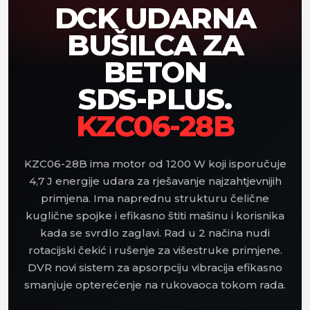
DCK UDARNA
BUŠILCA ZA
BETON
SDS-PLUS.
KZC06-28B
KZC06-28B ima motor od 1200 W koji isporučuje
4,7 J energije udara za rješavanje najzahtjevnijih
primjena. Ima naprednu strukturu čelične
kuglične spojke i efikasno štiti mašinu i korisnika
kada se svrdlo zaglavi. Rad u 2 načina nudi
rotacijski čekić i rušenje za višestruke primjene.
DVR novi sistem za apsorpciju vibracija efikasno
smanjuje opterećenje na rukovaoca tokom rada.