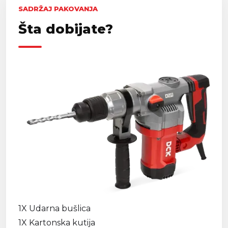
SADRŽAJ PAKOVANJA
Šta dobijate?
1X Udarna bušlica
1X Kartonska kutija