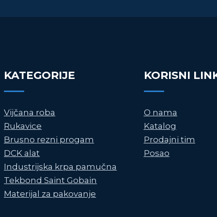
KATEGORIJE
KORISNI LIN
Vijčana roba
O nama
Rukavice
Katalog
Brusno rezni progam
Prodajni tim
DCK alat
Posao
Industrijska krpa pamučna
Tekbond Saint Gobain
Materijal za pakovanje