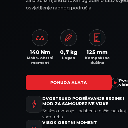
za brzu izmjenu bitova i ugrađeno LED svjet
osvjetljenje radnog područja.
140 Nm
0,7 kg
125 mm
Maks. obrtni
Lagan
Kompaktna
moment
dužina
Pog
▶
PONUDA ALATA
vid
DVOSTRUKO PODEŠAVANJE BRZINE I
MOD ZA SAMOUREZIVE VIJKE
Snažno uvrtanje – odaberite način rada koji
vam treba.
VISOK OBRTNI MOMENT