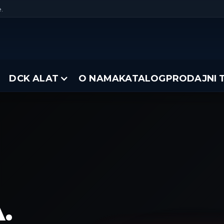
.
DCK ALAT
O NAMA
KATALOG
PRODAJNI 
U
.