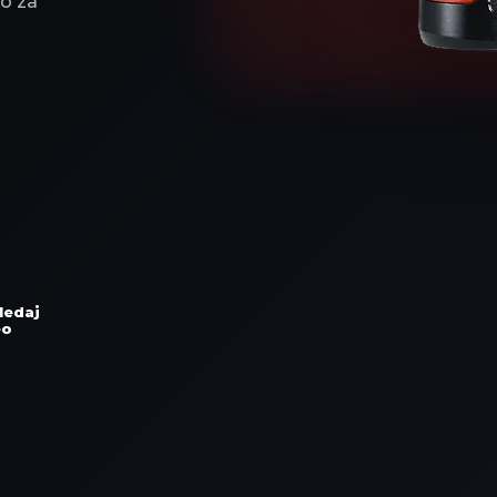
lo za
ledaj
eo