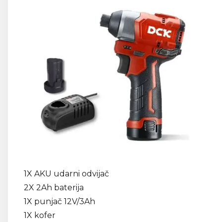
1X AKU udarni odvijač
2X 2Ah baterija
1X punjač 12V/3Ah
1X kofer