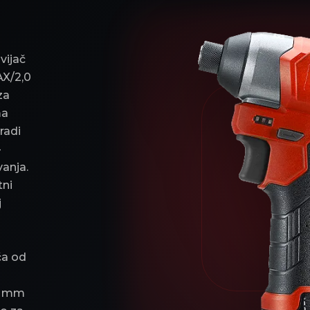
vijač
AX/2,0
za
ma
radi
-
vanja.
tni
j
ča od
35 mm