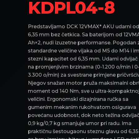
KDPL04-8
Predstavljamo DCK 12VMAX* AKU udarni od
6,35 mm bez četkica. Sa baterijom od 12VM
Ah×2, nudi izuzetne performanse. Pogodan 
standardne veličine vijaka od M5 do M14 i i
stezni kapacitet od 6,35 mm. Udarni odvijač 
na promjenjivim brzinama (0-1.200 o/min i 0
3.300 o/min) za svestrane primjene pričvršći
Njegov snažan motor pruža maksimalni obr
moment od 140 Nm, sve u ultra-kompaktno
veličini. Ergonomski dizajnirana ručka sa
gumenim mekanim rukohvatom osigurava
povećanu udobnost, dok neto težina odvija
0,9 kg/0,7 kg smanjuje umor pri radu. Ima
praktičnu šestougaonu steznu glavu od 6,