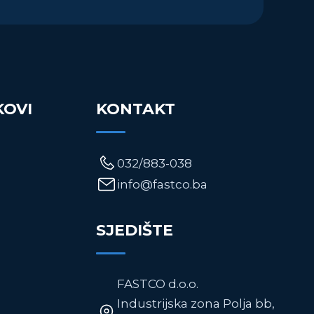
KOVI
KONTAKT
032/883-038
info@fastco.ba
SJEDIŠTE
FASTCO d.o.o.
Industrijska zona Polja bb,