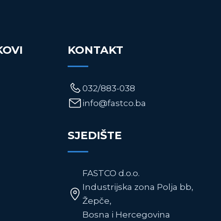
KOVI
KONTAKT
032/883-038
info@fastco.ba
SJEDIŠTE
FASTCO d.o.o.
Industrijska zona Polja bb,
Žepče,
Bosna i Hercegovina