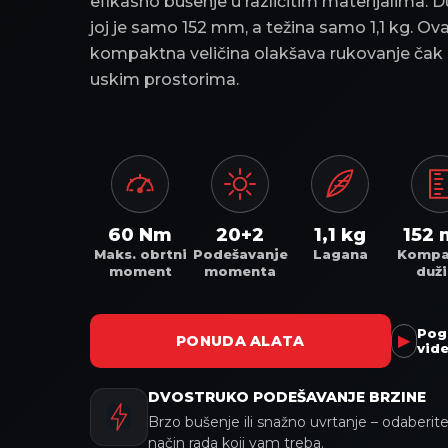
efikasno bušenje u različitim materijalima. D
joj je samo 152 mm, a težina samo 1,1 kg. Ov
kompaktna veličina olakšava rukovanje čak 
uskim prostorima.
60 Nm
20+2
1,1 kg
152
Maks. obrtni
Podešavanje
Lagana
Kompa
moment
momenta
duž
Pog
▶
PONUDA ALATA
vid
DVOSTRUKO PODEŠAVANJE BRZINE
Brzo bušenje ili snažno uvrtanje – odaberit
način rada koji vam treba.