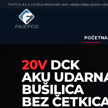
FASTCO d.o.o. | DCK profesionalni alat i veleprodaja vijčane robe
POČETNA
20V
DCK
AKU UDARN
BUŠILICA
BEZ ČETKICA