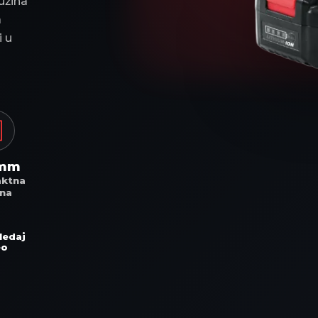
užina
a
i u
 mm
ktna
ina
ledaj
eo
e