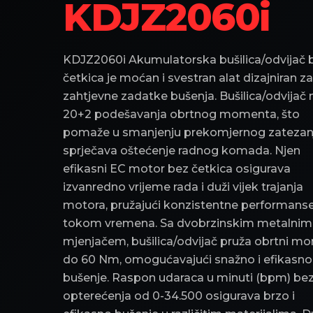
KDJZ2060i
KDJZ2060i Akumulatorska bušilica/odvijač 
četkica je moćan i svestran alat dizajniran za
zahtjevne zadatke bušenja. Bušilica/odvijač 
20+2 podešavanja obrtnog momenta, što
pomaže u smanjenju prekomjernog zatezanj
sprječava oštećenje radnog komada. Njen
efikasni EC motor bez četkica osigurava
izvanredno vrijeme rada i duži vijek trajanja
motora, pružajući konzistentne performans
tokom vremena. Sa dvobrzinskim metalnim
mjenjačem, bušilica/odvijač pruža obrtni m
do 60 Nm, omogućavajući snažno i efikasno
bušenje. Raspon udaraca u minuti (bpm) be
opterećenja od 0-34.500 osigurava brzo i