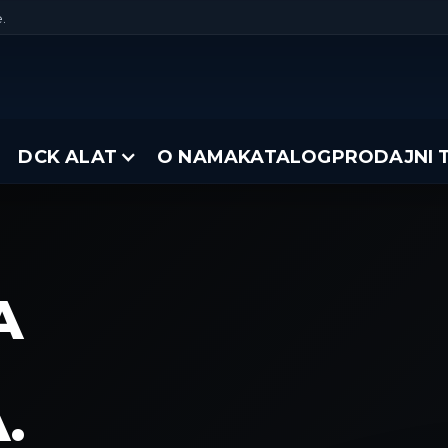
.
DCK ALAT
O NAMA
KATALOG
PRODAJNI 
A
.