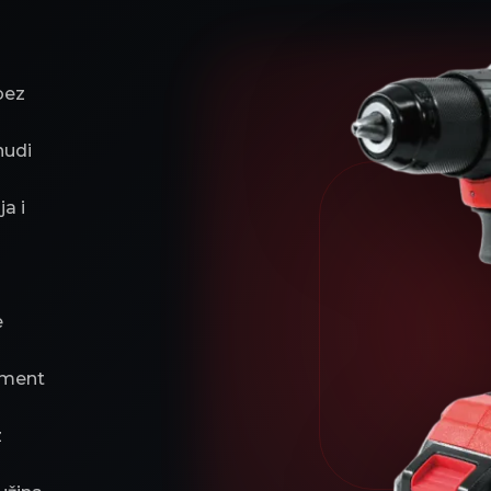
bez
nudi
a i
e
oment
z