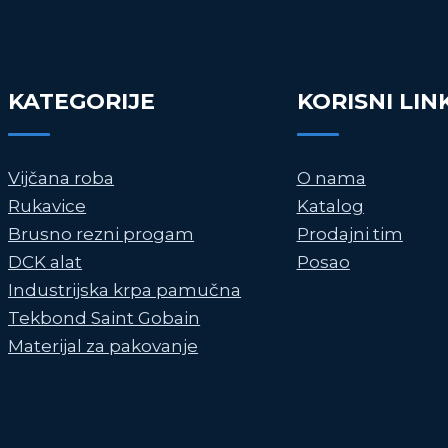
KATEGORIJE
KORISNI LIN
Vijčana roba
O nama
Rukavice
Katalog
Brusno rezni progam
Prodajni tim
DCK alat
Posao
Industrijska krpa pamučna
Tekbond Saint Gobain
Materijal za pakovanje